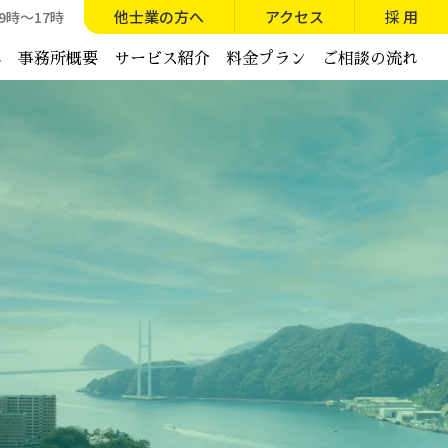
他士業の方へ
アクセス
採 用
9時～17時
へ
事務所概要
サービス紹介
料金プラン
ご相談の流れ
が選ばれる理由
外国人労働者対応
方へ
就業規則作成／改訂
保険労務士事務所について
手続き顧問
労務相談顧問-アドバイザリー顧問-
流れ
給与計算代行／アウトソーシング