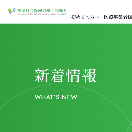
初めての方へ
医療事業者
長崎・島原の労務相談な
外国人を雇用したい方へ
ら横尾社会保険労務士事
初めて社労士と契約する方へ
務所
給与計算を外部へ委託したい方へ
労働基準監督署から労働条件（労働時間・賃金・長時間労働等）についての調査票が届き対応に困っている経営者様へ
未払い残業代問題を解決したい
行政対応を問題なくできる労務管理体制を作りた
事業承継について相談したい
就業規則を見直したい
新着情報
従業員とのトラブル(労使紛争)に困っている方へ
法令遵守できているか知りたい
本業に集中するために手続き業務を外注したい方
優秀な従業員を採用・育成・定着できる環境にし
WHAT’S NEW