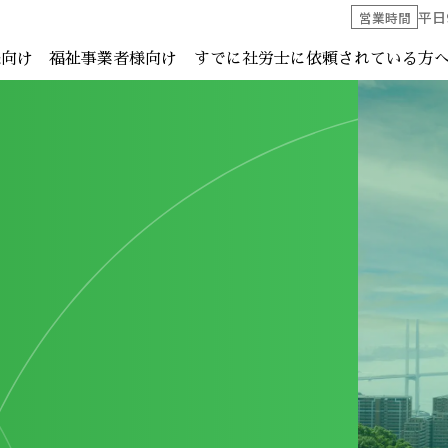
平日
営業時間
様向け
福祉事業者様向け
すでに社労士に依頼されている方
当事務所
他士業の
横尾社会
代表挨拶
ご相談の
い方へ
へ
たい