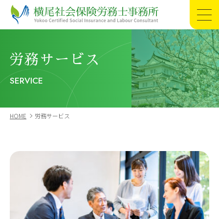
長崎・島原の労務相談なら横尾社会保険労務士
事務所
HOME
労務サービス
SERVICE
初めての方へ
初めての方へ 一覧
外国人を雇用したい方へ
医療事業者様向け
初めて社労士と契約する方へ
HOME
労務サービス
給与計算を外部へ委託したい方へ
労働基準監督署から労働条件（労働時間・賃金・長時間労働等）についての調査票が届き対応に困っている経営者様へ
福祉事業者様向け
未払い残業代問題を解決したい
行政対応を問題なくできる労務管理体制を作りたい方へ
事業承継について相談したい
就業規則を見直したい
すでに社労士に依頼されている方へ
従業員とのトラブル(労使紛争)に困っている方へ
法令遵守できているか知りたい
本業に集中するために手続き業務を外注したい方へ
事務所概要
優秀な従業員を採用・育成・定着できる環境にしたい
事務所概要 一覧
当事務所が選ばれる理由
サービス紹介
他士業の方へ
横尾社会保険労務士事務所について