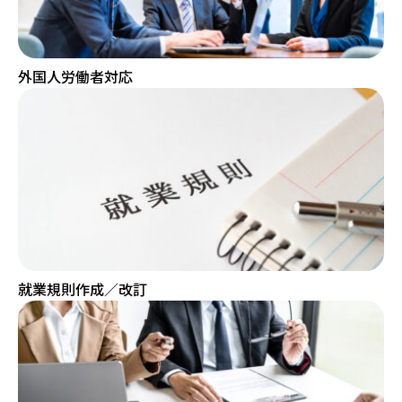
サービス紹介 一覧
代表挨拶
外国人労働者対応
料金プラン
ご相談の流れ
就業規則作成／改訂
手続き顧問
労務相談顧問-アドバイザリー顧問-
ご相談の流れ
給与計算代行／アウトソーシング
外国人労働者対応
他士業の方へ
アクセス
お知らせ
お問い合わせ
採用について
就業規則作成／改訂
個人情報取扱方針