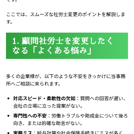
サービス紹介 一覧
代表挨拶
外国人労働者対応
料金プラン
ご相談の流れ
就業規則作成／改訂
手続き顧問
ここでは、スムーズな社労士変更のポイントを解説しま
労務相談顧問-アドバイザリー顧問-
ご相談の流れ
す。
給与計算代行／アウトソーシング
他士業の方へ
1. 顧問社労士を変更したく
なる「よくある悩み」
アクセス
お知らせ
多くの企業様が、以下のような不安をきっかけに当事務
お問い合わせ
所へご相談に来られます。
採用について
対応スピード・柔軟性の欠如
：質問への回答が遅い、
会社の立場に立った提案がない。
個人情報取扱方針
専門性への不安
：労働トラブルや助成金について後ろ
向き、または的確な助言がない。
実務ミス
：給与計算や社会保険手続きにミスが多く、